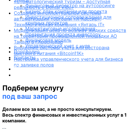
«Стоматологический туризм – доступная
Финансовый директор на аутсорсинге
реальность с Dental Vibe»
Бизнес план компании или проекта
Создание интеллектуальной системы
Инвестиционное сопровождение для
автоматизации торговли «Я-Кассир»,
крупных проектов
Технологическая компания «Янтарь IТ»
Маркетинговые исследования
Модернизация цеха по розливу жидких средств
Презентация проекта инвестору
на территории промышленной площадки АО
Финансовая модель
Тандер в г.Краснодар
Управленческий учет с нуля
Внедрение системы учета для ресторана
Портфолио
быстрого питания «Bitcoin11K»
Контакты
Настройка управленческого учета для бизнеса
по заливке полов
Подберем услугу
под ваш запрос
Делаем все за вас, а не просто консультируем.
Весь спектр финансовых и инвестиционных услуг в 1
компании.