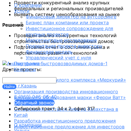
Провести конкурентный анализ крупных
О компании
федеральных и региональных производителей
Услуги
Выявить систему ценообразования на рынке
Финансовый директор на аутсорсинге
Бизнес план компании или проекта
Решение
Инвестиционное сопровождение для
крупных проектов
Проведен анализ конкурентных технологий
Маркетинговые исследования
строительства быстровозводимых домов;
Презентация проекта инвестору
Подготовлен отчет о состоянии рынка и
Финансовая модель
перспективах развития технологий
Управленческий учет с нуля
Портфолио
Другие проекты:
Контакты
Строительство Жилого комплекса «Меркурий»
в г.Казань
Организация производства инновационного
8 (960) 046-06-40
вакуумного оборудования марки «Ферри Ватт»
Обратный звонок
Hyunday Elevator
Сибирский тракт, 34 к.2, офис 317
Организация поставок пива из Казахстана в
Китай
Разработка инвестиционного предложения
О компании
Инвестиционное предложение для инвесторов
Услуги